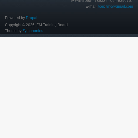
โทรศัพท์ 065-4786324 , 094-9396767
E-mail:
tcep.tmc@gmail.com
Powered by
Drupal
Copyright © 2026, EM Training Board
Theme by
Zymphonies