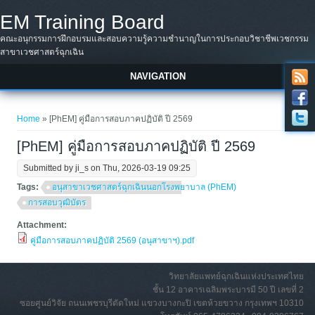
Skip to main content
EM Training Board
คณะอนุกรรมการฝึกอบรมและสอบความรู้ความชำนาญในการประกอบวิชาชีพเวชกรรม
สาขาเวชศาสตร์ฉุกเฉิน
NAVIGATION
You are here
Home
» [PhEM] คู่มือการสอบภาคปฏิบัติ ปี 2569
[PhEM] คู่มือการสอบภาคปฏิบัติ ปี 2569
Submitted by
ji_s
on Thu, 2026-03-19 09:25
Tags:
อนุสาขาเวชศาสตร์ฉุกเฉินนอกโรงพยาบาล (PhEM)
การสอบวุฒิบัตร
Attachment:
คู่มือการสอบภาคปฏิบัติ 2569 (อนุสาขาฯ).pdf
วิทยาลัยแพทย์ฉุกเฉินแห่งประเทศไทย
ชั้น 12 อาคารเฉลิมพระบารมี 50 ปี เลขที่ 2
ซอยศูนย์วิจัย ถนนเพชรบุรีตัดใหม่ แขวงบางกะปิ เขตห้วยขวาง กรุงเทพฯ 10310