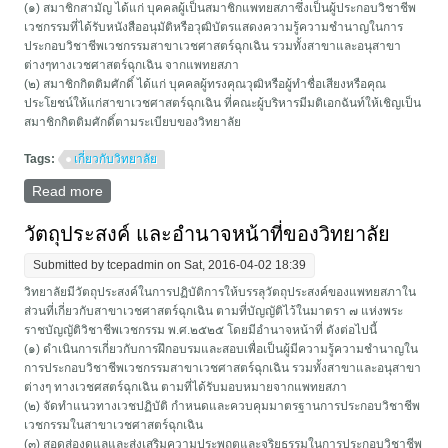
(๑) สมาชิกสามัญ ได้แก่ บุคคลผู้เป็นสมาชิกแพทยสภาซึ่งเป็นผู้ประกอบวิชาชีพ
เวชกรรมที่ได้รับหนังสืออนุมัติหรือวุฒิบัตรแสดงความรู้ความชำนาญในการ
ประกอบวิชาชีพเวชกรรมสาขาเวชศาสตร์ฉุกเฉิน รวมทั้งสาขาและอนุสาขา
ต่างๆทางเวชศาสตร์ฉุกเฉิน จากแพทยสภา
(๒) สมาชิกกิตติมศักดิ์ ได้แก่ บุคคลผู้ทรงคุณวุฒิหรือผู้ทำชื่อเสียงหรือคุณ
ประโยชน์ให้แก่สาขาเวชศาสตร์ฉุกเฉิน ที่คณะผู้บริหารมีมติเอกฉันท์ให้เชิญเป็น
สมาชิกกิตติมศักดิ์ตามระเบียบของวิทยาลัย
Tags:
เกี่ยวกับวิทยาลัย
Read more
about สมาชิกวิทยาลัย
วัตถุประสงค์ และอำนาจหน้าที่ของวิทยาลัย
Submitted by
tcepadmin
on Sat, 2016-04-02 18:39
วิทยาลัยมีวัตถุประสงค์ในการปฏิบัติการให้บรรลุวัตถุประสงค์ของแพทยสภาใน
ส่วนที่เกี่ยวกับสาขาเวชศาสตร์ฉุกเฉิน ตามที่บัญญัติไว้ในมาตรา ๗ แห่งพระ
ราชบัญญัติวิชาชีพเวชกรรม พ.ศ.๒๕๒๕ โดยมีอำนาจหน้าที่ ดังต่อไปนี้
(๑) ดำเนินการเกี่ยวกับการฝึกอบรมและสอบเพื่อเป็นผู้มีความรู้ความชำนาญใน
การประกอบวิชาชีพเวชกรรมสาขาเวชศาสตร์ฉุกเฉิน รวมทั้งสาขาและอนุสาขา
ต่างๆ ทางเวชศสตร์ฉุกเฉิน ตามที่ได้รับมอบหมายจากแพทยสภา
(๒) จัดทำแนวทางเวชปฏิบัติ กำหนดและควบคุมมาตรฐานการประกอบวิชาชีพ
เวชกรรมในสาขาเวชศาสตร์ฉุกเฉิน
(๓) สอดส่องดูแลและส่งเสริมความประพฤตฺและจริยธรรมในการประกอบวิชาชีพ