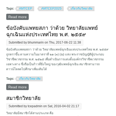
Tags:
AMTCEP
AMTCEP2025
เกี่ยวกับวิทยาลัย
Read more
about เปิดวางจำหน่ายครั้งแรก! First Shift ER: Survival
Guidebook ที่งาน AMTCEP2025
ข้อบังคับแพทยสภา ว่าด้วย วิทยาลัยแพทย์
ฉุกเฉินแห่งประเทศไทย พ.ศ. ๒๕๕๙
Submitted by
bhummarin
on Thu, 2017-06-22 11:38
ข้อบังคับแพทยสภา ว่าด้วย วิทยาลัยแพทย์ฉุกเฉินแห่งประเทศไทย พ.ศ. ๒๕๕๙
ถูกตราขึ้น ตามความในมาตราที่ ๒๑ (๓) (ฌ) แห่ง พระราชบัญญัติผู้ประกอบ
วิชาชีพเวชกรรม พ.ศ. ๒๕๒๕ เพื่อดำเนินการแต่งตั้งองค์กรวิชาชีพเวชกรรม
เฉพาะทาง ซึ่งถือเป็นก้าวที่ยิ่งใหญ่ ของวุฒิแพทย์ฉุกเฉิน สมาชิกสามารถ
ดาวน์โหลดไปศึกษาเพิ่มเติมได้
Tags:
เกี่ยวกับวิทยาลัย
Read more
about ข้อบังคับแพทยสภา ว่าด้วย วิทยาลัยแพทย์ฉุกเฉิน
แห่งประเทศไทย พ.ศ. ๒๕๕๙
สมาชิกวิทยาลัย
Submitted by
tcepadmin
on Sat, 2016-04-02 21:17
วิทยาลัยมีสมาชิกได้สามประเภท คือ