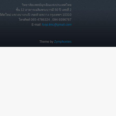
วิทยาลัยแพทย์ฉุกเฉินแห่งประเทศไทย
ชั้น 12 อาคารเฉลิมพระบารมี 50 ปี เลขที่ 2
ุรีตัดใหม่ แขวงบางกะปิ เขตห้วยขวาง กรุงเทพฯ 10310
โทรศัพท์ 065-4786324 , 094-9396767
E-mail:
tcep.tmc@gmail.com
Theme by
Zymphonies