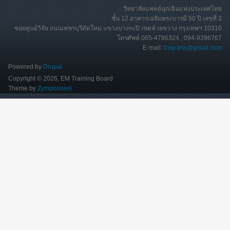
วิทยาลัยแพทย์ฉุกเฉินแห่งประเทศไทย
ชั้น 12 อาคารเฉลิมพระบารมี 50 ปี เลขที่ 2
ซอยศูนย์วิจัย ถนนเพชรบุรีตัดใหม่ แขวงบางกะปิ เขตห้วยขวาง กรุงเทพฯ 10310
โทรศัพท์ 065-4786324 , 094-9396767
E-mail:
tcep.tmc@gmail.com
Powered by
Drupal
Copyright © 2026, EM Training Board
Theme by
Zymphonies