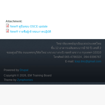
Attachment:
New!!! คู่มือสอบ OSCE update
New!!! รายชือผู้เข้าสอบภาคปฏิบัติ
วิทยาลัยแพทย์ฉุกเฉินแห่งประเทศไทย
ชั้น 12 อาคารเฉลิมพระบารมี 50 ปี เลขที่ 2
ซอยศูนย์วิจัย ถนนเพชรบุรีตัดใหม่ แขวงบางกะปิ เขตห้วยขวาง กรุงเทพฯ 10310
โทรศัพท์ 065-4786324 , 094-9396767
E-mail:
tcep.tmc@gmail.com
Powered by
Drupal
Copyright © 2026, EM Training Board
Theme by
Zymphonies