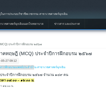
นการประกอบวิชาชีพเวชกรรม สาขาเวชศาสตร์ฉุกเฉิน
ขาเวชศาสตร์ฉุกเฉินนอกโรงพยาบาล
ข่าวสาร และประกาศ
ี (MCQ) ประจำปีการฝึกอบรม ๒๕๖๗
อบภาคทฤษฎี (MCQ) ประจำปีการฝึกอบรม ๒๕๖๗
-05-27 09:12
ตรการฝึกอบรมแพทย์ประจำบ้าน สาขาเวชศาสตร์ฉุกเฉิน
ษฎี ประจำปีการฝึกอบรม ๒๕๖๗ จำนวน ๑๔๙ คน
 เวลา ๐๘:๐๐ – ๑๖:๐๐ น.
า ๑๒:๐๐ น.