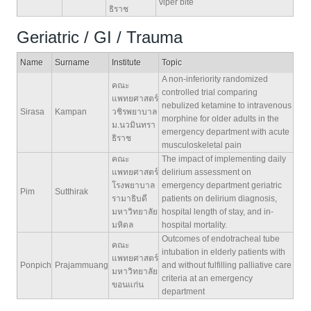
viper bite
ธิราช
Geriatric / GI / Trauma
Name
Surname
Institute
Topic
A non-inferiority randomized
คณะ
controlled trial comparing
แพทยศาสตร์
nebulized ketamine to intravenous
Sirasa
Kampan
วชิรพยาบาล
morphine for older adults in the
ม.นวมินทรา
emergency department with acute
ธิราช
musculoskeletal pain
คณะ
The impact of implementing daily
แพทยศาสตร์
delirium assessment on
โรงพยาบาล
emergency department geriatric
Pim
Sutthirak
รามาธิบดี
patients on delirium diagnosis,
มหาวิทยาลัย
hospital length of stay, and in-
มหิดล
hospital mortality.
Outcomes of endotracheal tube
คณะ
intubation in elderly patients with
แพทยศาสตร์
Ponpich
Prajammuang
and without fulfilling palliative care
มหาวิทยาลัย
criteria at an emergency
ขอนแก่น
department