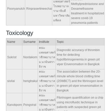
แพทยศาสตร์
Methylprednisolone and
โรงพยาบาล
Poonyanutch
Rinprasertmeechai
Dexamethasone
รามาธิบดี
treatment in hospitalized
มหาวิทยาลัย
severe covid-19
มหิดล
pneumonia patients
Toxicology
Name
Surname
Institute
Topic
คณะ
Diagnostic accuracy of thrombin
แพทยศาสตร์
time for detecting
Sukrist
Nontakorn
วชิรพยาบาล
hypofibrinogenemia in green pit
ม.นวมินทรา
viper Envenomation in Bangkok
ธิราช
คณะ
The association between the 20-
แพทยศาสตร์
minute whole blood clotting time
sivilai
hengtrakul
วชิรพยาบาล
(20WBCT) and the fibrinogen level
ม.นวมินทรา
in green pit viper envenomation in
ธิราช
Bangkok
คณะ
Fibrinogen quantification on a chip
แพทยศาสตร์
using microfluidic technique in
Kanokporn
Pongvirat
วชิรพยาบาล
patients with suspected green pit
ม.นวมินทรา