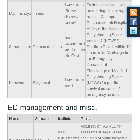
โรงพยาบาล
Factors associated with
เชียงราย
under triage in emergency
Mananchaya
Tamdet
ประชานุ
room at Chiangrai
เคราะห์
Prachanukrhoh Hospital
Ability of the National
Early Warning Score
คณะ
Version 2 (NEWS2) to
แพทยศาสตร์
Sarunpakorn
Permpatdechakul
Predict a Revisit within 48
มหาวิทยาลัย
Hours after Discharge in
เชียงใหม่
the Emergency
Department
The change of Modified
Early Warning Score
โรงพยาบาล
Korawan
Singhasut
(MEWS) for predict
ชลบุรี
survival outcome of
emergency patients
ED management and misc.
Name
Surname
Institute
Topic
Accuracy of FAST-ED for
คณะ
assessment large vessel
แพทยศาสตร์
occlusion of acute ischemic