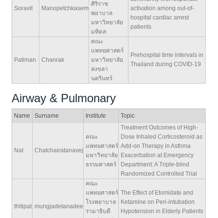
ศิริราช
Soravit
Manopetchkasem
activation among out-of-
พยาบาล
hospital cardiac arrest
มหาวิทยาลัย
patients
มหิดล
คณะ
แพทยศาสตร์
Prehospital time intervals in
Patiman
Chanrak
มหาวิทยาลัย
Thailand during COVID-19
สงขลา
นครินทร์
Airway & Pulmonary
Name
Surname
Institute
Topic
Treatment Outcomes of High-
คณะ
Dose Inhaled Corticosteroid as
แพทยศาสตร์
Add-on Therapy in Asthma
Nat
Chatchairatanavej
มหาวิทยาลัย
Exacerbation at Emergency
ธรรมศาสตร์
Department: A Triple-blind
Randomized Controlled Trial
คณะ
แพทยศาสตร์
The Effect of Etomidate and
โรงพยาบาล
Ketamine on Peri-intubation
thitipat
mungjadetanadee
รามาธิบดี
Hypotension in Elderly Patients