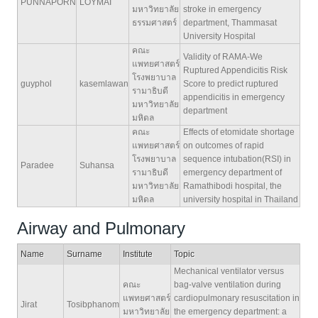
PUNNAPORN
LOYMAI
มหาวิทยาลัย
stroke in emergency
ธรรมศาสตร์
department, Thammasat
University Hospital
คณะ
Validity of RAMA-We
แพทยศาสตร์
Ruptured Appendicitis Risk
โรงพยาบาล
guyphol
kasemlawan
Score to predict ruptured
รามาธิบดี
appendicitis in emergency
มหาวิทยาลัย
department
มหิดล
คณะ
Effects of etomidate shortage
แพทยศาสตร์
on outcomes of rapid
โรงพยาบาล
sequence intubation(RSI) in
Paradee
Suhansa
รามาธิบดี
emergency department of
มหาวิทยาลัย
Ramathibodi hospital, the
มหิดล
university hospital in Thailand
Airway and Pulmonary
Name
Surname
Institute
Topic
Mechanical ventilator versus
คณะ
bag-valve ventilation during
แพทยศาสตร์
cardiopulmonary resuscitation in
Jirat
Tosibphanom
มหาวิทยาลัย
the emergency department: a