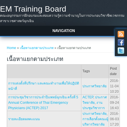
Skip to main content
EM Training Board
คณะอนุกรรมการฝึกอบรมและสอบความรู้ความชำนาญในการประกอบวิชาชีพเวชกรรม
สาขาเวชศาสตร์ฉุกเฉิน
NAVIGATION
You are here
Home
»
เนื้อหาแยกตามประเภท
» เนื้อหาแยกตามประเภท
เนื้อหาแยกตามประเภท
Post
Tags
date
2016-
การแต่งตั้งที่ปรึกษา และคณะทำงานเพื่อให้ปฏิบัติ
ประกาศวิทยาลัย
11-04
หน้าที่
10:20
การประชุมวิชาการประจำปีแพทย์ฉุกเฉิน ครั้งที่ 5
ACTEP
,
ประกาศ
2016-
Annual Conference of Thai Emergency
วิทยาลัย
,
งาน
09-24
Physicians (ACTEP) 2017
ประชุมวิชาการ
16:43
ประกาศวิทยาลัย
,
2016-
รายละเอียดผลคะแนน
การเลือกตั้งคณะผู้
06-03
บริหารวิทยาลัย
17:20