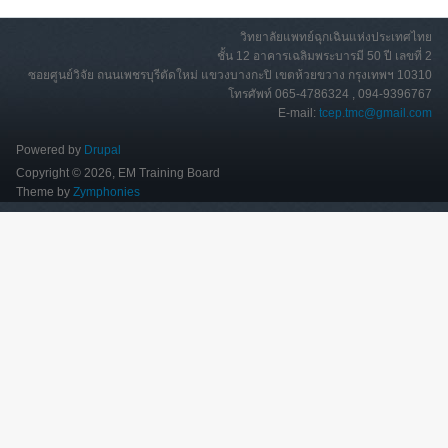
วิทยาลัยแพทย์ฉุกเฉินแห่งประเทศไทย
ชั้น 12 อาคารเฉลิมพระบารมี 50 ปี เลขที่ 2
ซอยศูนย์วิจัย ถนนเพชรบุรีตัดใหม่ แขวงบางกะปิ เขตห้วยขวาง กรุงเทพฯ 10310
โทรศัพท์ 065-4786324 , 094-9396767
E-mail:
tcep.tmc@gmail.com
Powered by
Drupal
Copyright © 2026, EM Training Board
Theme by
Zymphonies