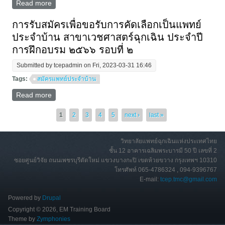
Read more
about การรับสมัครเพื่อขอรับคัดเลือกเป็นแพทย์ประจำ
บ้าน สาขาเวชศาสตร์ฉุกเฉิน ประจำปีการฝึกอบรม 2567
การรับสมัครเพื่อขอรับการคัดเลือกเป็นแพทย์
ประจําบ้าน สาขาเวชศาสตร์ฉุกเฉิน ประจําปี
การฝึกอบรม ๒๕๖๖ รอบที่ ๒
Submitted by
tcepadmin
on Fri, 2023-03-31 16:46
Tags:
สมัครแพทย์ประจำบ้าน
Read more
about การรับสมัครเพื่อขอรับการคัดเลือกเป็นแพทย์ประ
จําบ้าน สาขาเวชศาสตร์ฉุกเฉิน ประจําปีการฝึกอบรม
๒๕๖๖ รอบที่ ๒
Pages
1
2
3
4
5
next ›
last »
วิทยาลัยแพทย์ฉุกเฉินแห่งประเทศไทย
ชั้น 12 อาคารเฉลิมพระบารมี 50 ปี เลขที่ 2
ซอยศูนย์วิจัย ถนนเพชรบุรีตัดใหม่ แขวงบางกะปิ เขตห้วยขวาง กรุงเทพฯ 10310
โทรศัพท์ 065-4786324 , 094-9396767
E-mail:
tcep.tmc@gmail.com
Powered by
Drupal
Copyright © 2026, EM Training Board
Theme by
Zymphonies